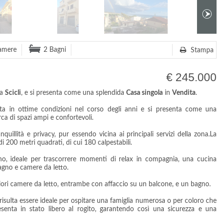
amere
2 Bagni
Stampa
€ 245.000
 a
Scicli
, e si presenta come una splendida
Casa singola
in
Vendita
.
ta in ottime condizioni nel corso degli anni e si presenta come una
rca di spazi ampi e confortevoli.
nquillità e privacy, pur essendo vicina ai principali servizi della zona.La
 di 200 metri quadrati, di cui 180 calpestabili.
no, ideale per trascorrere momenti di relax in compagnia, una cucina
agno e camere da letto.
riori camere da letto, entrambe con affaccio su un balcone, e un bagno.
a risulta essere ideale per ospitare una famiglia numerosa o per coloro che
resenta in stato libero al rogito, garantendo così una sicurezza e una