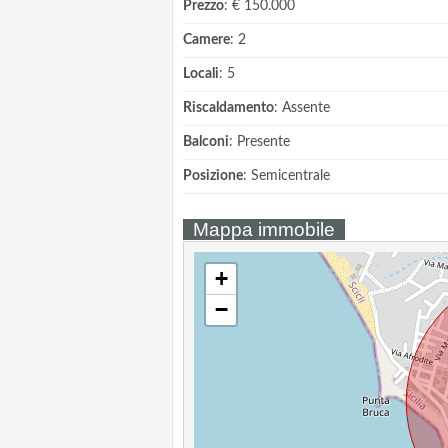
Prezzo
: € 150.000
Camere
: 2
Locali
: 5
Riscaldamento
: Assente
Balconi
: Presente
Posizione
: Semicentrale
Mappa immobile
+
−