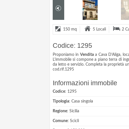
150 mq
5 Locali
2 C
Codice: 1295
Proponiamo in
Vendita
a Cava D'Aliga, loca
L'immobile si compone a piano terra di ingr
da letto e servizio. Completa la proprietà u
cod.rif.1295
Informazioni immobile
Codice
: 1295
Tipologia
: Casa singola
Regione
: Sicilia
Comune
: Scicli