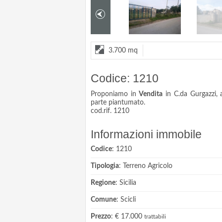
3.700 mq
Codice: 1210
Proponiamo in
Vendita
in C.da Gurgazzi, 
parte piantumato.
cod.rif. 1210
Informazioni immobile
Codice
: 1210
Tipologia
: Terreno Agricolo
Regione
: Sicilia
Comune
: Scicli
Prezzo
: € 17.000
trattabili