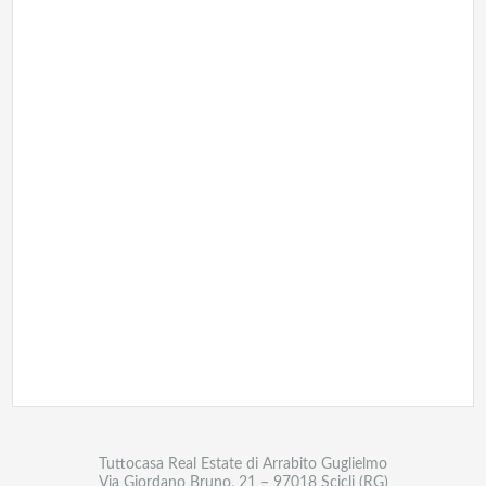
Tuttocasa Real Estate di Arrabito Guglielmo
Via Giordano Bruno, 21 – 97018 Scicli (RG)