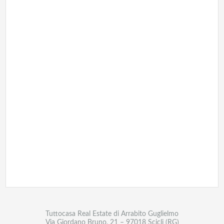
Tuttocasa Real Estate di Arrabito Guglielmo
Via Giordano Bruno, 21 – 97018 Scicli (RG)