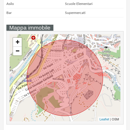
Asilo
Scuole Elementari
Bar
Supermercati
Mappa immobile
+
−
Leaflet
| OSM