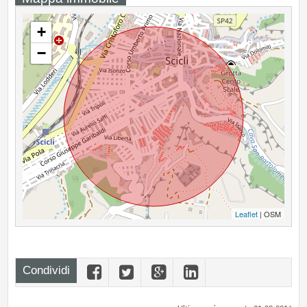
+
−
Leaflet
| OSM
Condividi