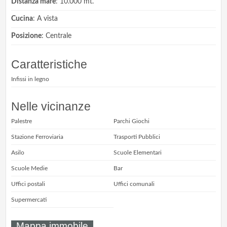
Distanza mare
: 10.000 mt.
Cucina
: A vista
Posizione
: Centrale
Caratteristiche
Infissi in legno
Nelle vicinanze
Palestre
Parchi Giochi
Stazione Ferroviaria
Trasporti Pubblici
Asilo
Scuole Elementari
Scuole Medie
Bar
Uffici postali
Uffici comunali
Supermercati
Mappa immobile