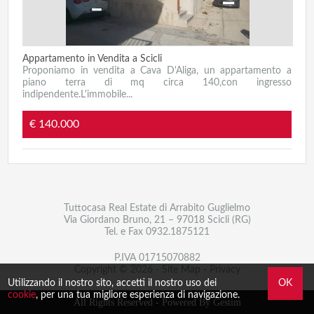
Appartamento in Vendita a Scicli
Proponiamo in vendita a Cava D'Aliga, un appartamento a
piano terra di mq circa 140,con ingresso
indipendente.L'immobile...
€ 140.000
Tuttocasa Real Estate di Arrabito Guglielmo
Via Giordano Bruno, 21 – 97018 Scicli (RG)
Tel. e Fax
0932.1875121
P.IVA 01715070882
Copyright © 2026 -
Site Map
-
Privacy
Utilizzando il nostro sito, accetti il nostro uso dei
OK
cookie
, per una tua migliore esperienza di navigazione.
All Rights Reserved -
Powered By Gestim