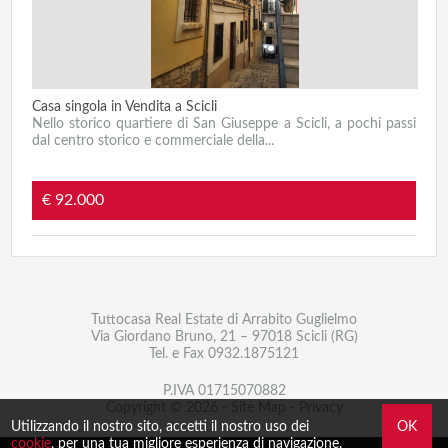
Casa singola in Vendita a Scicli
Nello storico quartiere di San Giuseppe a Scicli, a pochi passi
dal centro storico e commerciale della...
€ 92.000
Tuttocasa Real Estate di Arrabito Guglielmo
Via Giordano Bruno, 21 – 97018 Scicli (RG)
Tel. e Fax
0932.1875121
P.IVA 01715070882
Copyright © 2026 -
Site Map
-
Privacy
Utilizzando il nostro sito, accetti il nostro uso dei
OK
cookie
, per una tua migliore esperienza di navigazione.