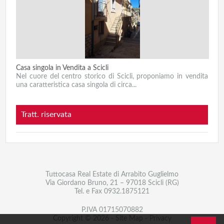
Casa singola in Vendita a Scicli
Nel cuore del centro storico di Scicli, proponiamo in vendita
una caratteristica casa singola di circa...
Tratt. riservata
Tuttocasa Real Estate di Arrabito Guglielmo
Via Giordano Bruno, 21 – 97018 Scicli (RG)
Tel. e Fax
0932.1875121
P.IVA 01715070882
Copyright © 2026 -
Site Map
-
Privacy