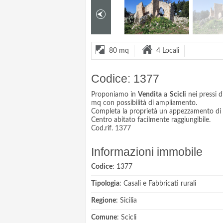
80 mq
4 Locali
Codice: 1377
Proponiamo in
Vendita
a
Scicli
nei pressi d
mq con possibilità di ampliamento.
Completa la proprietà un appezzamento di 
Centro abitato facilmente raggiungibile.
Cod.rif. 1377
Informazioni immobile
Codice
: 1377
Tipologia
: Casali e Fabbricati rurali
Regione
: Sicilia
Comune
: Scicli