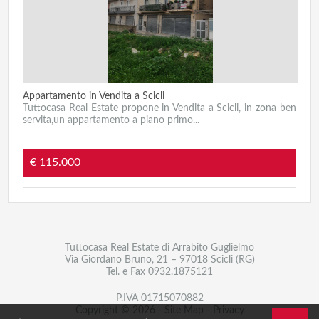
Appartamento in Vendita a Scicli
Tuttocasa Real Estate propone in Vendita a Scicli, in zona ben
servita,un appartamento a piano primo...
€ 115.000
Tuttocasa Real Estate di Arrabito Guglielmo
Via Giordano Bruno, 21 – 97018 Scicli (RG)
Tel. e Fax
0932.1875121
P.IVA 01715070882
Copyright © 2026 -
Site Map
-
Privacy