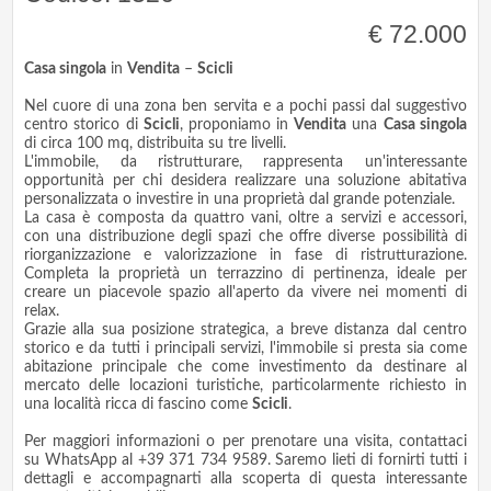
€ 72.000
Casa singola
in
Vendita
–
Scicli
Nel cuore di una zona ben servita e a pochi passi dal suggestivo
centro storico di
Scicli
, proponiamo in
Vendita
una
Casa singola
di circa 100 mq, distribuita su tre livelli.
L'immobile, da ristrutturare, rappresenta un'interessante
opportunità per chi desidera realizzare una soluzione abitativa
personalizzata o investire in una proprietà dal grande potenziale.
La casa è composta da quattro vani, oltre a servizi e accessori,
con una distribuzione degli spazi che offre diverse possibilità di
riorganizzazione e valorizzazione in fase di ristrutturazione.
Completa la proprietà un terrazzino di pertinenza, ideale per
creare un piacevole spazio all'aperto da vivere nei momenti di
relax.
Grazie alla sua posizione strategica, a breve distanza dal centro
storico e da tutti i principali servizi, l'immobile si presta sia come
abitazione principale che come investimento da destinare al
mercato delle locazioni turistiche, particolarmente richiesto in
una località ricca di fascino come
Scicli
.
Per maggiori informazioni o per prenotare una visita, contattaci
su WhatsApp al +39 371 734 9589. Saremo lieti di fornirti tutti i
dettagli e accompagnarti alla scoperta di questa interessante