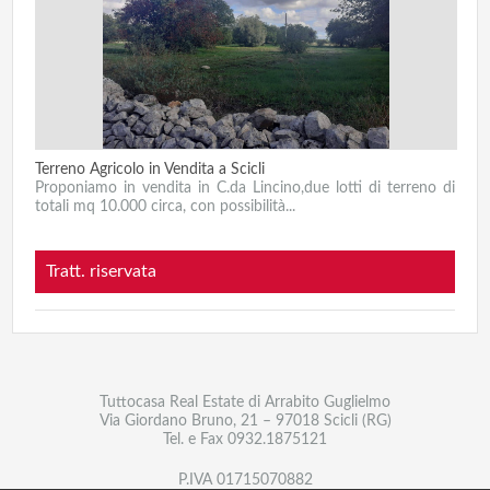
Terreno Agricolo in Vendita a Scicli
Proponiamo in vendita in C.da Lincino,due lotti di terreno di
totali mq 10.000 circa, con possibilità...
Tratt. riservata
Tuttocasa Real Estate di Arrabito Guglielmo
Via Giordano Bruno, 21 – 97018 Scicli (RG)
Tel. e Fax
0932.1875121
P.IVA 01715070882