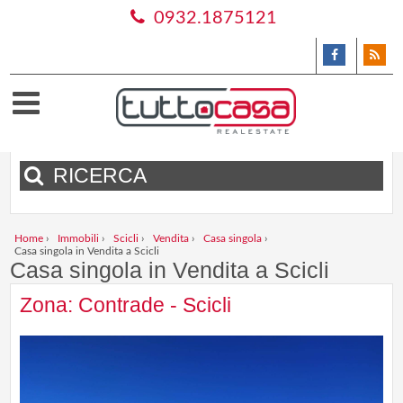
0932.1875121
RICERCA
Home
›
Immobili
›
Scicli
›
Vendita
›
Casa singola
›
Casa singola in Vendita a Scicli
Casa singola in Vendita a Scicli
Zona: Contrade - Scicli