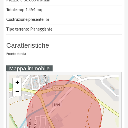
Prezzo
: € 30.000
trattabili
Totale mq
: 1.454 mq
Costruzione presente
: Sì
Tipo terreno
: Pianeggiante
Caratteristiche
Fronte strada
Mappa immobile
+
−