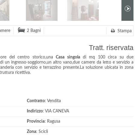
amere
2 Bagni
Stampa
Tratt. riservata
uore del centro storico,una
Casa singola
di mq 100 circa su due
 di un ingresso-soggiorno,un altro vano,due camere da letto e servizio a
nderia con servizio e terrazzino presente.La soluzione ubicata in zona
ruttura ricettiva.
Contratto
: Vendita
Indirizzo
: VIA CANEVA
Provincia
: Ragusa
Zona
: Scicli