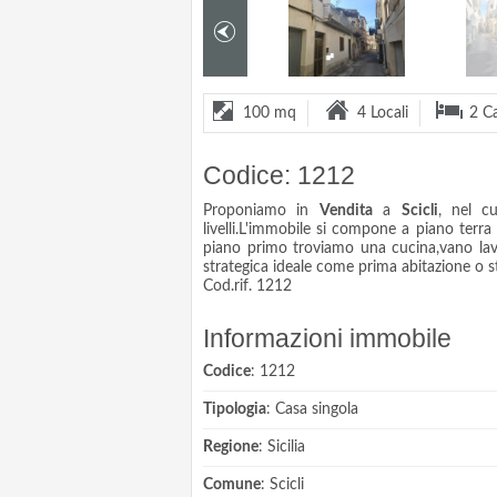
100 mq
4 Locali
2 C
Codice: 1212
Proponiamo in
Vendita
a
Scicli
, nel c
livelli.L'immobile si compone a piano terra
piano primo troviamo una cucina,vano lava
strategica ideale come prima abitazione o st
Cod.rif. 1212
Informazioni immobile
Codice
: 1212
Tipologia
: Casa singola
Regione
: Sicilia
Comune
: Scicli