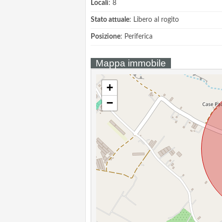
Locali
: 8
Stato attuale
: Libero al rogito
Posizione
: Periferica
Mappa immobile
+
−