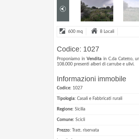
600 mq
8 Locali
Codice: 1027
Proponiamo in
Vendita
in C.da Catetto, un
108.000 presenti alberi di carrube e ulivi.
Informazioni immobile
Codice
: 1027
Tipologia
: Casali e Fabbricati rurali
Regione
: Sicilia
Comune
: Scicli
Prezzo
: Tratt. riservata