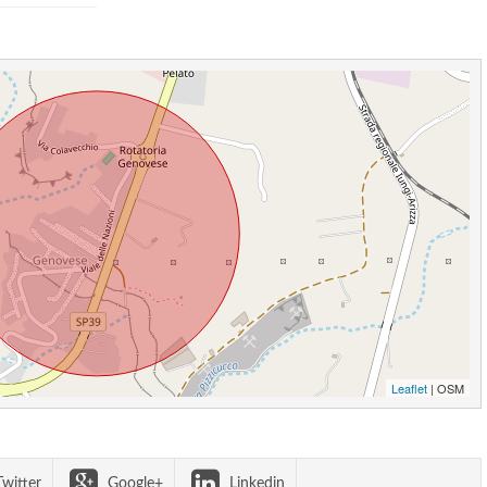
Leaflet
| OSM
witter
Google+
Linkedin