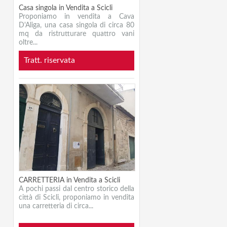
Casa singola in Vendita a Scicli
Proponiamo in vendita a Cava
D'Aliga, una casa singola di circa 80
mq da ristrutturare quattro vani
oltre...
Tratt. riservata
CARRETTERIA in Vendita a Scicli
A pochi passi dal centro storico della
città di Scicli, proponiamo in vendita
una carretteria di circa...