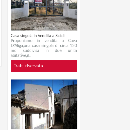
Casa singola in Vendita a Scicli
Proponiamo in vendita a Cava
D'Aliga,una casa singola di circa 120
mq suddivisa in due unità
abitative,il...
Tratt. riservata