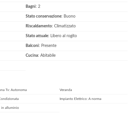
Bagni
: 2
Stato conservazione
: Buono
Riscaldamento
: Climatizzato
Stato attuale
: Libero al rogito
Balconi
: Presente
Cucina
: Abitabile
nna Tv: Autonoma
Veranda
Condizionata
Impianto Elettrico: A norma
i in alluminio