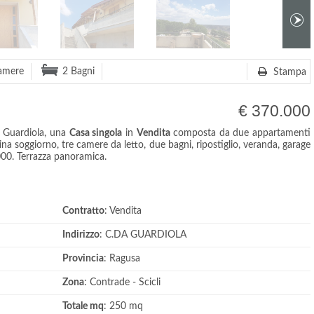
amere
2 Bagni
Stampa
€ 370.000
a Guardiola, una
Casa singola
in
Vendita
composta da due appartamenti
a soggiorno, tre camere da letto, due bagni, ripostiglio, veranda, garage
000. Terrazza panoramica.
Contratto
: Vendita
Indirizzo
: C.DA GUARDIOLA
Provincia
: Ragusa
Zona
: Contrade - Scicli
Totale mq
: 250 mq