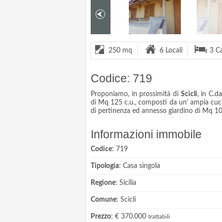
250 mq
6 Locali
3 C
Codice: 719
Proponiamo, in prossimità di
Scicli
, in C.d
di Mq 125 c.u., composti da un' ampia cucin
di pertinenza ed annesso giardino di Mq 1
Informazioni immobile
Codice
: 719
Tipologia
: Casa singola
Regione
: Sicilia
Comune
: Scicli
Prezzo
: € 370.000
trattabili